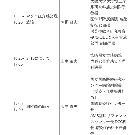
大阪大学 大学院医学
系研究科感染制御学
教授
15:35-
マダニ媒介感染症
医学部附属病院 感染
16:25
総論
忽那 賢志
制御部 部長
感染症総合研究教育
拠点(CiDER)人材育成
部門 副部門長
宮崎県立宮崎病院
16:25-
SFTSについて
山中 篤志
内科部長兼感染管理
17:05
科医長
国立国際医療研究セ
ンター病院副院長
（感染・危機管理担
当）
17:05-
国際感染症センター
耐性菌の輸入
大曲 貴夫
17:40
長
AMR臨床リファレン
スセンター長 DCC科
長 感染症内科医長併
任