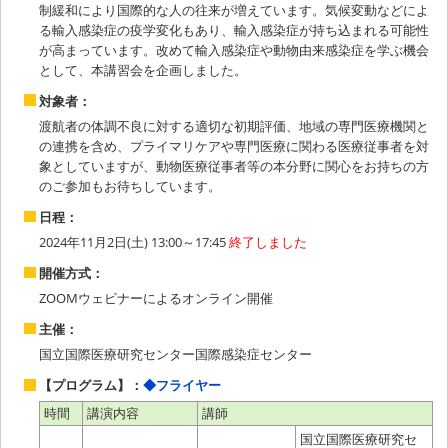
制緩和により国際的な人の往来が増えています。気候変動などによ
る輸入感染症の疫学変化もあり、輸入感染症が持ち込まれる可能性
が高まっています。改めて輸入感染症や動物由来感染症を学ぶ機会
として、本講習会を企画しました。
対象者：
渡航者の体調不良に対する適切な初期評価、地域の専門医療機関と
の連携を含め、プライマリケアや専門医療に関わる医療従事者を対
象としていますが、動物医療従事者等の本分野に関心をお持ちの方
のご参加もお待ちしています。
日程：
2024年11月2日(土) 13:00～17:45
終了しました
開催方式：
ZOOMウェビナーによるオンライン開催
主催：
国立国際医療研究センター国際感染症センター
【プログラム】：
◆フライヤー
時間
講演内容
講師
国立国際医療研究セ