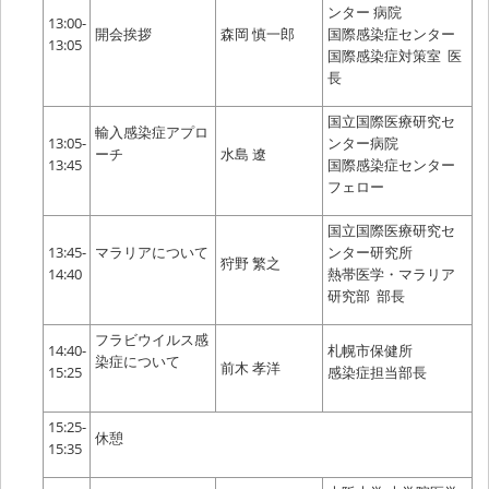
ンター 病院
13:00-
開会挨拶
森岡 慎一郎
国際感染症センター
13:05
国際感染症対策室 医
長
国立国際医療研究セ
輸入感染症アプロ
13:05-
ンター病院
ーチ
水島 遼
13:45
国際感染症センター
フェロー
国立国際医療研究セ
13:45-
マラリアについて
ンター研究所
狩野 繁之
14:40
熱帯医学・マラリア
研究部 部長
フラビウイルス感
14:40-
札幌市保健所
染症について
前木 孝洋
15:25
感染症担当部長
15:25-
休憩
15:35