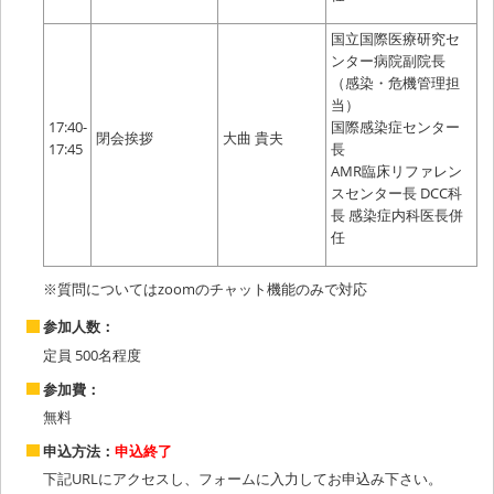
国立国際医療研究セ
ンター病院副院長
（感染・危機管理担
当）
17:40-
国際感染症センター
閉会挨拶
大曲 貴夫
17:45
長
AMR臨床リファレン
スセンター長 DCC科
長 感染症内科医長併
任
※質問についてはzoomのチャット機能のみで対応
参加人数：
定員 500名程度
参加費：
無料
申込方法：
申込終了
下記URLにアクセスし、フォームに入力してお申込み下さい。