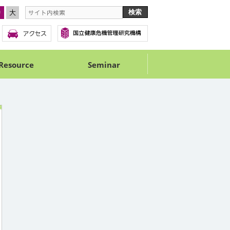
中
大
Resource
Seminar