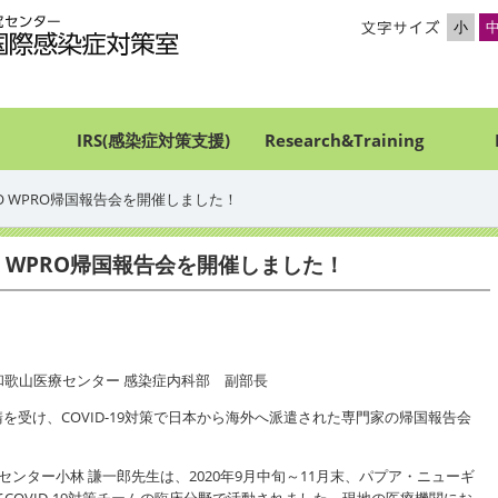
小
IRS(感染症対策支援)
Research&Training
O WPRO帰国報告会を開催しました！
 WPRO帰国報告会を開催しました！
和歌山医療センター 感染症内科部 副部長
を受け、COVID-19対策で日本から海外へ派遣された専門家の帰国報告会
ンター小林 謙一郎先生は、2020年9月中旬～11月末、パプア・ニューギ
COVID-19対策チームの臨床分野で活動されました。現地の医療機関にお