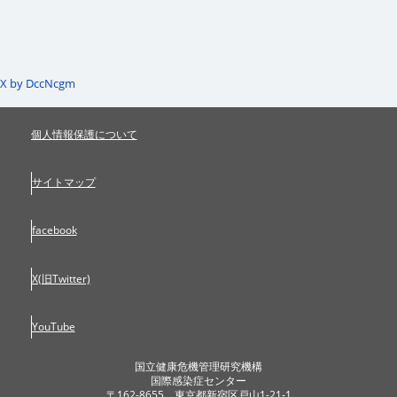
X by DccNcgm
個人情報保護について
サイトマップ
facebook
X(旧Twitter)
YouTube
国立健康危機管理研究機構
国際感染症センター
〒162-8655 東京都新宿区戸山1-21-1