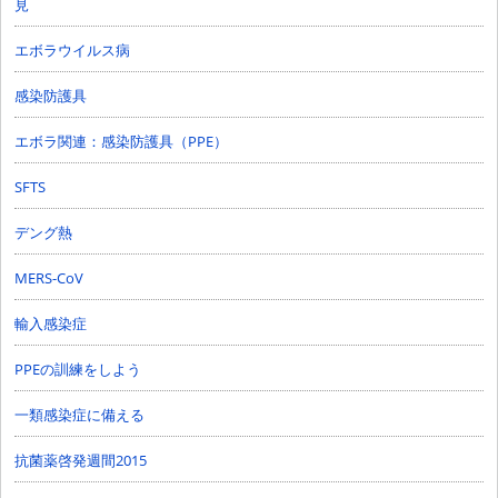
見
エボラウイルス病
感染防護具
エボラ関連：感染防護具（PPE）
SFTS
デング熱
MERS-CoV
輸入感染症
PPEの訓練をしよう
一類感染症に備える
抗菌薬啓発週間2015