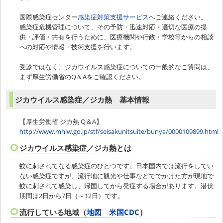
国際感染症センター
感染症対策支援サービス
へご連絡ください。
感染症危機管理について、その予防・迅速対応・適切な医療の提
供・評価・共有を行うために、医療機関や行政・学校等からの相談
への対応や情報・技術支援を行います。
受診ではなく、ジカウイルス感染症についての一般的なご質問は、
まず厚生労働省のQ＆Aをご確認ください。
ジカウイルス感染症／ジカ熱 基本情報
【厚生労働省 ジカ熱 Q＆A】
http://www.mhlw.go.jp/stf/seisakunitsuite/bunya/0000109899.html
ジカウイルス感染症／ジカ熱とは
蚊に刺されてなる感染症のひとつです。日本国内では流行をしてい
ない感染症ですが、流行地に観光や仕事などででかけた方が現地で
蚊に刺されて感染し、帰国してから発症する場合があります。潜伏
期間は2日から7日（～12日）です。
流行している地域（
地図 米国CDC
）