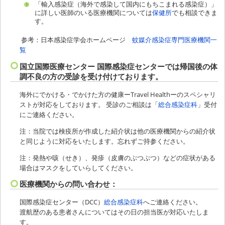
「輸入感染症（海外で感染して国内にもちこまれる感染症）」
に詳しい医師のいる医療機関については
保健所
でも相談できま
す。
参考：日本感染症学会ホームページ
蚊媒介感染症専門医療機関一
覧
国立国際医療センター 国際感染症センターでは帰国後の体
調不良の方の受診を受け付けております。
海外にでかける・でかけた方の健康ーTravel Healthーのスペシャリ
ストが対応をしております。 受診のご相談は「
総合感染症科
」受付
にご連絡ください。
注：当院では検疫所が作成した紹介状は他の医療機関からの紹介状
と同じように対応をいたします。忘れずご持参ください。
注：発熱や咳（せき）、発疹（皮膚のぶつぶつ）などの症状がある
場合はマスクをしていらしてください。
医療機関からの問い合わせ：
国際感染症センター（DCC）
総合感染症科
へご連絡ください。
渡航歴のある患者さんについてはその日の担当医が対応いたしま
す。