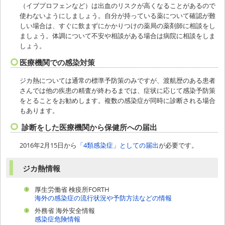
（イブプロフェンなど）は出血のリスクが高くなることがあるので
使わないようにしましょう。自分が持っている薬について確認が難
しい場合は、すぐに飲まずにかかりつけの薬局の薬剤師に相談をし
ましょう。体調について不安や相談がある場合は病院に相談をしま
しょう。
医療機関での感染対策
ジカ熱については通常の標準予防策のみですが、渡航歴のある患者
さんでは他の疾患の精査が終わるまでは、症状に応じて感染予防策
をとることをお勧めします。複数の感染症が同時に診断される場合
もあります。
診断をした医療機関から保健所への届出
2016年2月15日から
「4類感染症」としての届出
が必要です。
ジカ熱情報
厚生労働省 検疫所FORTH
海外の感染症の流行状況や予防方法などの情報
外務省 海外安全情報
感染症危険情報