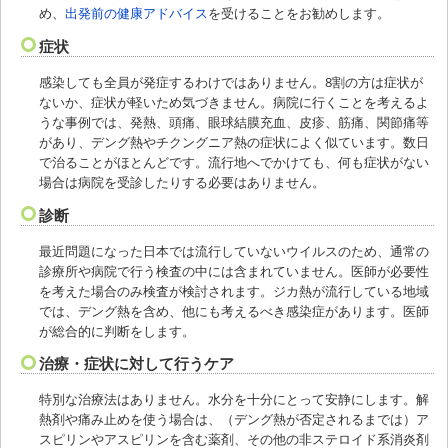
め、
出発前の健康アドバイス
を受けることをお勧めします。
症状
感染しても全員が発症するわけではありません。8割の方は症状が
ないか、症状が軽いため気づきません。病院に行くことを考えるよ
うな事例では、発熱、頭痛、眼球結膜充血、皮疹、筋痛、関節痛等
があり、デング熱やチクングニア熱の症状によく似ています。数日
で治ることがほとんどです。流行地へでかけても、何も症状がない
場合は病院を受診したりする必要はありません。
診断
最近問題になった日本では流行していないウイルスのため、通常の
診療所や病院で行う検査の中には含まれていません。医師が必要性
を考えた場合のみ検査が検討されます。ジカ熱が流行している地域
では、デング熱を含め、他にも考えるべき感染症があります。医師
が総合的に判断をします。
治療・症状に対して行うケア
特別な治療法はありません。水分を十分にとって安静にします。解
熱剤や痛み止めを使う場合は、（デング熱が否定されるまでは）ア
スピリンやアスピリンを含む薬剤、その他の非ステロイド系消炎剤