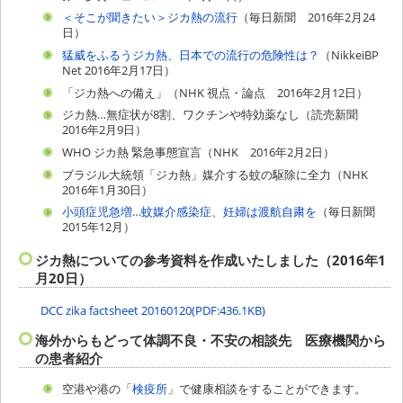
＜そこが聞きたい＞ジカ熱の流行
（毎日新聞 2016年2月24
日）
猛威をふるうジカ熱、日本での流行の危険性は？
（NikkeiBP
Net 2016年2月17日）
「ジカ熱への備え」（NHK 視点・論点 2016年2月12日）
ジカ熱…無症状が8割、ワクチンや特効薬なし（読売新聞
2016年2月9日）
WHO ジカ熱 緊急事態宣言（NHK 2016年2月2日）
ブラジル大統領「ジカ熱」媒介する蚊の駆除に全力（NHK
2016年1月30日）
小頭症児急増…蚊媒介感染症、妊婦は渡航自粛を
（毎日新聞
2015年12月）
ジカ熱についての参考資料を作成いたしました（2016年1
月20日）
DCC zika factsheet 20160120(PDF:436.1KB)
海外からもどって体調不良・不安の相談先 医療機関から
の患者紹介
空港や港の「
検疫所
」で健康相談をすることができます。