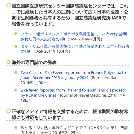
国立国際医療研究センター国際感染症センターでは、これ
までに経験した日本人の症例について広く日本の医療・公
衆衛生関係者と共有するため、国立感染症研究所 IASRで
報告を行っています。
フランス領ポリネシア・ボラボラ島帰国後にZika feverと診断
された日本人旅行者の2例
（IASR 2014年2月号）
タイ・サムイ島から帰国後にジカ熱と診断された日本人旅行者
の1例
（IASR 2014年10月号）
海外の専門誌での発表
Two Cases of Zika Fever Imported from French Polynesia to
Japan, December 2013 to January 2014
（Eurosurveillance,
2014年1月30日）
Zika fever imported from Thailand to Japan, and diagnosed
by PCR in the urines
（Journal of Travel Medicine, 2016年1月
18日）
正確なメディア情報を支援するために、報道機関の取材希
望にも対応をしています。
広がる「ジカ熱」危険性はどこまで？（NHKラジオ第1 先読
み！夕方ニュース 2016年2月25日）