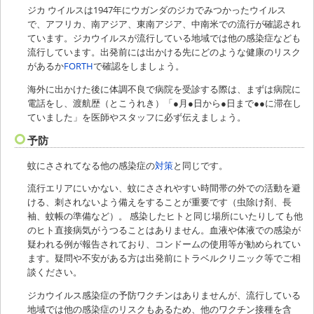
ジカ ウイルスは1947年にウガンダのジカでみつかったウイルス
で、アフリカ、南アジア、東南アジア、中南米での流行が確認され
ています。ジカウイルスが流行している地域では他の感染症なども
流行しています。出発前には出かける先にどのような健康のリスク
があるか
FORTH
で確認をしましょう。
海外に出かけた後に体調不良で病院を受診する際は、まずは病院に
電話をし、渡航歴（とこうれき）「●月●日から●日まで●●に滞在し
ていました」を医師やスタッフに必ず伝えましょう。
予防
蚊にさされてなる他の感染症の
対策
と同じです。
流行エリアにいかない、蚊にさされやすい時間帯の外での活動を避
ける、刺されないよう備えをすることが重要です（虫除け剤、長
袖、蚊帳の準備など）。 感染したヒトと同じ場所にいたりしても他
のヒト直接病気がうつることはありません。血液や体液での感染が
疑われる例が報告されており、コンドームの使用等が勧められてい
ます。疑問や不安がある方は出発前にトラベルクリニック等でご相
談ください。
ジカウイルス感染症の予防ワクチンはありませんが、流行している
地域では他の感染症のリスクもあるため、他のワクチン接種を含