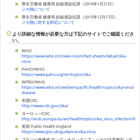
厚生労働省 健康局 結核感染症課（2016年1月21日）
ジカ熱について
厚生労働省 健康局 結核感染症課（2015年12月17日）
ジカ熱に対する対応について
より詳細な情報が必要な方は下記のサイトでご確認くださ
い。
WHO
https://www.who.int/news-room/fact-sheets/detail/zika-
virus
PAHO/WHO
https://www.paho.org/en/topics/zika
WPRO/WHO
https://www.who.int/westernpacific/health-topics/zika-virus-
disease
米国CDC
http://www.cdc.gov/zika/
ヨーロッパCDC
http://ecdc.europa.eu/en/healthtopics/zika_virus_infection/Pa
英国 Public Health England
https://www.gov.uk/guidance/zika-virus
ブラジル保健省 デング・チクングニア・ジカの注意喚起（ポ