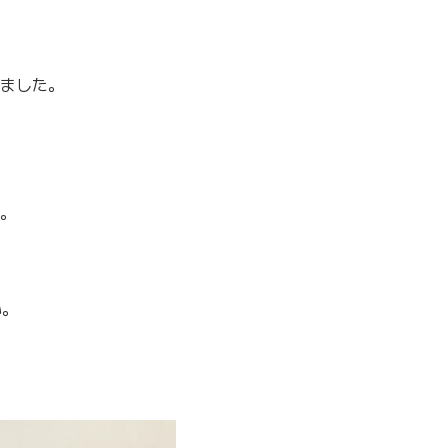
ました。
。
い。