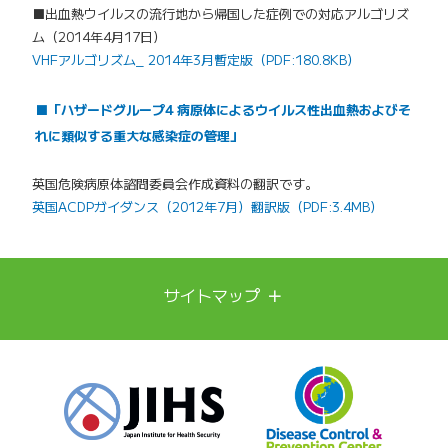
■出血熱ウイルスの流行地から帰国した症例での対応アルゴリズ
ム（2014年4月17日）
VHFアルゴリズム_ 2014年3月暫定版（PDF:180.8KB）
■「ハザードグループ4 病原体によるウイルス性出血熱およびそ
れに類似する重大な感染症の管理」
英国危険病原体諮問委員会作成資料の翻訳です。
英国ACDPガイダンス（2012年7月）翻訳版（PDF:3.4MB）
＋
サイトマップ
DCCについて
DCCについて
ご挨拶
スタッフ紹介