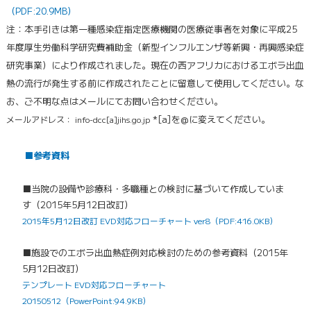
（PDF:20.9MB）
注：本手引きは第一種感染症指定医療機関の医療従事者を対象に平成25
年度厚生労働科学研究費補助金（新型インフルエンザ等新興・再興感染症
研究事業）により作成されました。現在の西アフリカにおけるエボラ出血
熱の流行が発生する前に作成されたことに留意して使用してください。な
お、ご不明な点はメールにてお問い合わせください。
*[a]を@に変えてください。
メールアドレス：
info-dcc[a]jihs.go.jp
■参考資料
■当院の設備や診療科・多職種との検討に基づいて作成していま
す（2015年5月12日改訂）
2015年5月12日改訂 EVD対応フローチャート ver8（PDF:416.0KB）
■
施設でのエボラ出血熱症例対応検討のための参考資料（2015年
5月12日改訂）
テンプレート EVD対応フローチャート
20150512（PowerPoint:94.9KB）