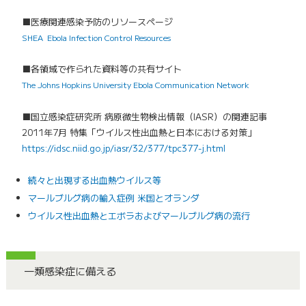
■
医療関連感染予防のリソースページ
SHEA Ebola Infection Control Resources
■
各領域で作られた資料等の共有サイト
The Johns Hopkins University Ebola Communication Network
■
国立感染症研究所 病原微生物検出情報（IASR）の関連記事
2011年7月 特集「ウイルス性出血熱と日本における対策」
https://idsc.niid.go.jp/iasr/32/377/tpc377-j.html
続々と出現する出血熱ウイルス等
マールブルグ病の輸入症例 米国とオランダ
ウイルス性出血熱とエボラおよびマールブルグ病の流行
一類感染症に備える