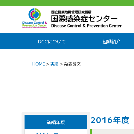
DCCについて
組織紹介
HOME
>
実績
>
発表論文
2016年度
業績年度