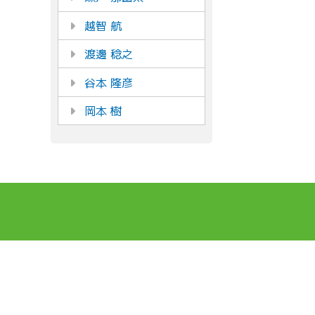
越智 航
渡邊 稔之
谷本 隆彦
岡本 樹
DCCについて
実績
DCCについて
国際協力
ご挨拶
グローバル