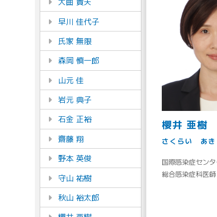
大曲 貴夫
早川 佳代子
氏家 無限
森岡 慎一郎
山元 佳
岩元 典子
石金 正裕
櫻井 亜樹
齋藤 翔
さくらい あき
野本 英俊
国際感染症センタ
総合感染症科医師
守山 祐樹
秋山 裕太郎
櫻井 亜樹