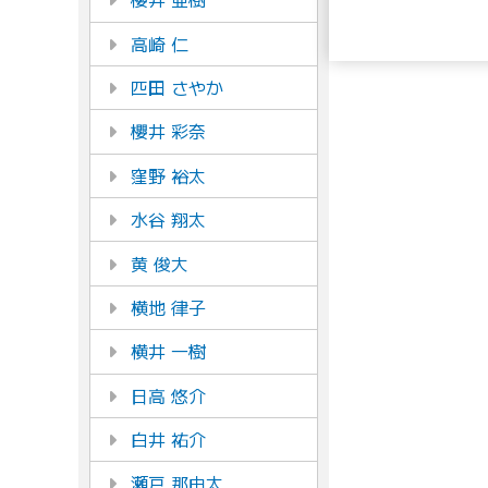
高崎 仁
匹田 さやか
櫻井 彩奈
窪野 裕太
水谷 翔太
黄 俊大
横地 律子
横井 一樹
日高 悠介
白井 祐介
瀬戸 那由太