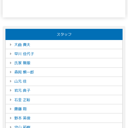
スタッフ
大曲 貴夫
早川 佳代子
氏家 無限
森岡 慎一郎
山元 佳
岩元 典子
石金 正裕
齋藤 翔
野本 英俊
守山 祐樹