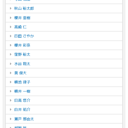
秋山 裕太郎
櫻井 亜樹
高崎 仁
匹田 さやか
櫻井 彩奈
窪野 裕太
水谷 翔太
黄 俊大
横地 律子
横井 一樹
日高 悠介
白井 祐介
瀬戸 那由太
越智 航