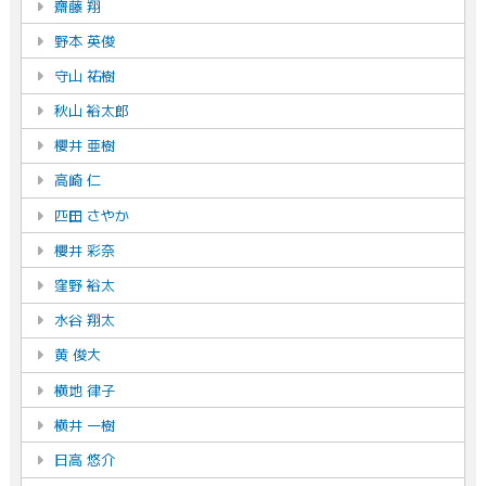
齋藤 翔
野本 英俊
守山 祐樹
秋山 裕太郎
櫻井 亜樹
高崎 仁
匹田 さやか
櫻井 彩奈
窪野 裕太
水谷 翔太
黄 俊大
横地 律子
横井 一樹
日高 悠介