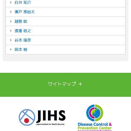
白井 祐介
瀬戸 那由太
越智 航
渡邊 稔之
谷本 隆彦
岡本 樹
＋
サイトマップ
DCCについて
DCCについて
ご挨拶
スタッフ紹介