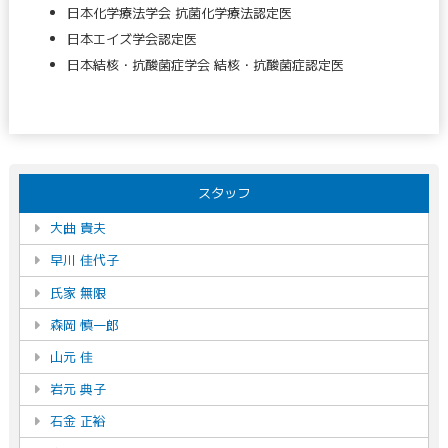
日本化学療法学会 抗菌化学療法認定医
日本エイズ学会認定医
日本結核・抗酸菌症学会 結核・抗酸菌症認定医
スタッフ
大曲 貴夫
早川 佳代子
氏家 無限
森岡 慎一郎
山元 佳
岩元 典子
石金 正裕