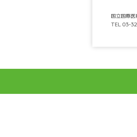
国立国際医
TEL 03-3
DCCについて
実績
DCCについて
国際協力
ご挨拶
グローバル
スタッフ紹介
グローバル