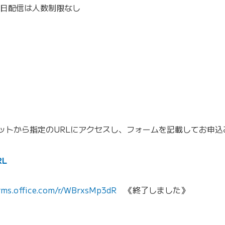
後日配信は人数制限なし
ットから指定のURLにアクセスし、フォームを記載してお申込
RL
orms.office.com/r/WBrxsMp3dR
《終了しました》