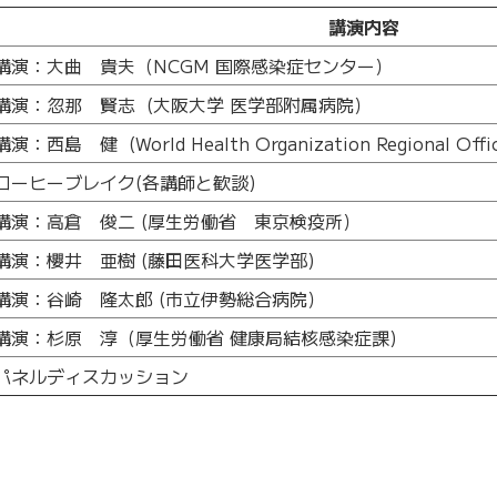
講演内容
講演：大曲 貴夫（NCGM 国際感染症センター）
講演：忽那 賢志 (大阪大学 医学部附属病院）
講演：西島 健 (World Health Organization Regional Office 
コーヒーブレイク(各講師と歓談)
講演：高倉 俊二 (厚生労働省 東京検疫所）
講演：櫻井 亜樹 (藤田医科大学医学部)
講演：谷崎 隆太郎 (市立伊勢総合病院）
講演：杉原 淳（厚生労働省 健康局結核感染症課)
パネルディスカッション