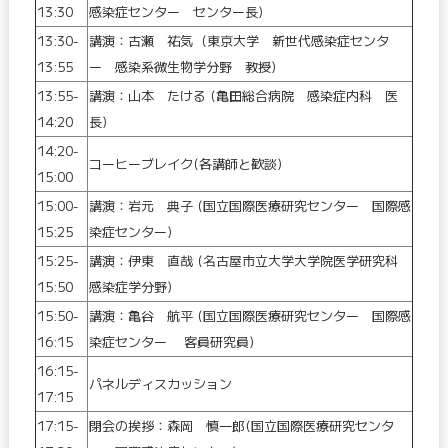
13:30
感染症センター センター長)
13:30-
講演：古瀬 祐気 (東京大学 新世代感染症センタ
13:55
ー 感染系微生物学分野 教授)
13:55-
講演：山本 たける (亀田総合病院 感染症内科 医
14:20
長)
14:20-
コーヒーブレイク(各講師と歓談)
15:00
15:00-
講演：岩元 典子 (国立国際医療研究センター 国際感
15:25
染症センター)
15:25-
講演：伊東 直哉 (名古屋市立大学大学院医学研究科
15:50
感染症学分野)
15:50-
講演：亀谷 航平 (国立国際医療研究センター 国際感
16:15
染症センター
客員研究員
)
16:15-
パネルディスカッション
17:15
17:15-
閉会の挨拶：森岡 慎一郎(国立国際医療研究センタ